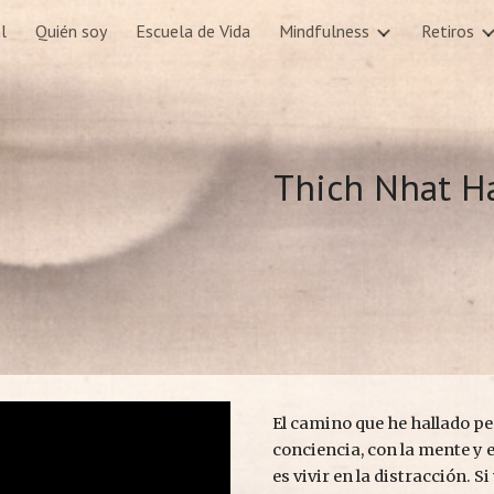
l
Quién soy
Escuela de Vida
Mindfulness
Retiros
ip to main content
Skip to navigat
Thich Nhat H
El camino que he hallado per
conciencia, con la mente y 
es vivir en la distracción. S