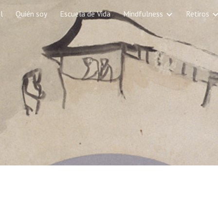
l
Quién soy
Escuela de Vida
Mindfulness
Retiros
ip to main content
Skip to navigat