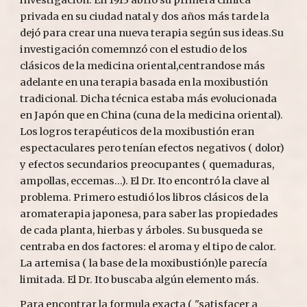
privada en su ciudad natal y dos años más tarde la 
dejó para crear una nueva terapia según sus ideas.Su 
investigación comemnzó con el estudio de los 
clásicos de la medicina oriental,centrandose más 
adelante en una terapia basada en la moxibustión 
tradicional. Dicha técnica estaba más evolucionada 
en Japón que en China (cuna de la medicina oriental). 
Los logros terapéuticos de la moxibustión eran 
espectaculares pero tenían efectos negativos ( dolor) 
y efectos secundarios preocupantes ( quemaduras, 
ampollas, eccemas...). El Dr. Ito encontró la clave al 
problema. Primero estudió los libros clásicos de la 
aromaterapia japonesa, para saber las propiedades 
de cada planta, hierbas y árboles. Su busqueda se 
centraba en dos factores: el aroma y el tipo de calor. 
La artemisa ( la base de la moxibustión)le parecía 
limitada. El Dr. Ito buscaba algún elemento más.
Para encontrar la formula exacta ( "satisfacer a 