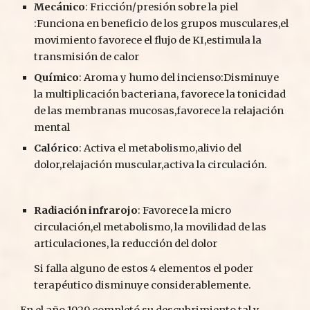
Mecánico
: Fricción/presión sobre la piel 
:Funciona en beneficio de los grupos musculares,el 
movimiento favorece el flujo de KI,estimula la 
transmisión de calor
Químico
: Aroma y humo del incienso:Disminuye  
la multiplicación bacteriana, favorece la tonicidad 
de las membranas mucosas,favorece la relajación 
mental
Calórico
: Activa el metabolismo,alivio del 
dolor,relajación muscular,activa la circulación.
Radiación infrarojo
: Favorece la micro 
circulación,el metabolismo, la movilidad de las 
articulaciones, la reducción del dolor
Si falla alguno de estos 4 elementos el poder 
terapéutico disminuye considerablemente.
En el año 1929 completó su descubrimiento tal y 