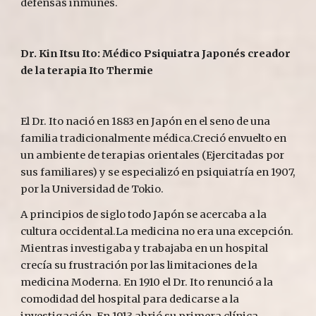
defensas inmunes.
Dr. Kin Itsu Ito: Médico Psiquiatra Japonés creador 
de la terapia Ito Thermie
El Dr. Ito nació en 1883 en Japón en el seno de una 
familia tradicionalmente médica.Creció envuelto en 
un ambiente de terapias orientales (Ejercitadas por 
sus familiares) y se especializó en psiquiatría en 1907, 
por la Universidad de Tokio.
A principios de siglo todo Japón se acercaba a la 
cultura occidental.La medicina no era una excepción. 
Mientras investigaba y trabajaba en un hospital 
crecía su frustración por las limitaciones de la 
medicina Moderna. En 1910 el Dr. Ito renunció a la 
comodidad del hospital para dedicarse a la 
investigación. En 1913 abrió su primera clínica 